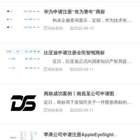
华为申请注册“有为青年”商标
构卓企服查询显示，近期，华为技术有限公司申请注册3枚“有为青年”商标，国际分类为科学仪器、广告销售，当前商标状态均为等待实质审查。此举表明华为正进···
商标新闻
2025-09-12
比亚迪申请注册全民智驾商标
近日，比亚迪正式向国家知识产权局提交了“全民智驾”商标的注册申请。该商标申请信息已在国家知识产权局官网公示，申请类别为第9类，涵盖电子产品、计算机···
商标新闻
2025-09-11
商标成功案例丨南昌某公司申请图形商标因近似被驳回，复审成功！
近日，商标局下发我司关于一件图形商标的驳回复审决定书。该商标在审查过程中，因与在先商标近似被商标局予以驳回，申请人委托我司代理向商标局提交驳回复审。一···
商标新闻
2025-09-11
苹果公司申请注册AppleEyeSight商标