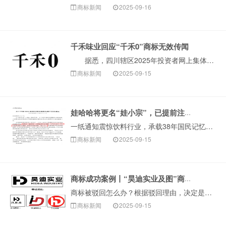
商标新闻
2025-09-16
千禾味业回应“千禾0”商标无效传闻
据悉，四川辖区2025年投资者网上集体接待日及半年报业绩说明会在线上举行。千禾味业相关负责人在回应投资者提问时表示，有关“千禾0”商标被宣告无效的···
商标新闻
2025-09-15
娃哈哈将更名“娃小宗”，已提前注册商标！
一纸通知震惊饮料行业，承载38年国民记忆的“娃哈哈”品牌可能即将告别舞台。9月12日，娃哈哈集团旗下杭州娃哈哈宏辉食品饮料有限···
商标新闻
2025-09-15
商标成功案例丨“昊迪实业及图”商标驳回复审成功
商标被驳回怎么办？根据驳回理由，决定是否申请驳回复审很关键。比如当商标因近似这种非绝对禁止性原因被驳回，可以尝试争取复审。今天，构卓给大家分享近期成功···
商标新闻
2025-09-15