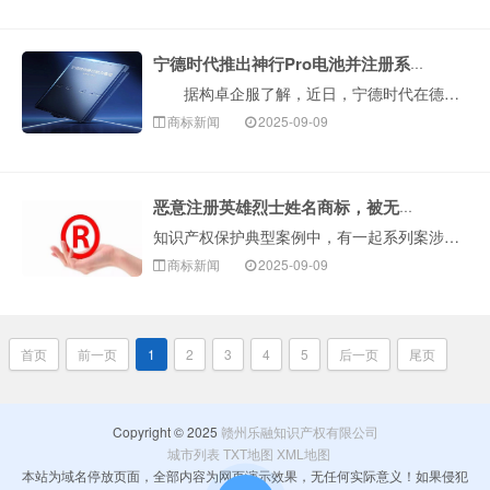
宁德时代推出神行Pro电池并注册系列商标
据构卓企服了解，近日，宁德时代在德国慕尼黑车展发布NP3.0电池安全技术平台，并推出首款磷酸铁锂动力电池‘神行Pro’。查询显示，宁德时代已申请注···
商标新闻
2025-09-09
恶意注册英雄烈士姓名商标，被无效！
知识产权保护典型案例中，有一起系列案涉及恶意注册英雄烈士姓名商标。据悉，部分企业或个人在果酒（含酒精）、葡萄酒、钓鱼用具、洗衣液等多个商品类别上申请注···
商标新闻
2025-09-09
首页
前一页
1
2
3
4
5
后一页
尾页
Copyright © 2025
赣州乐融知识产权有限公司
城市列表
TXT地图
XML地图
本站为域名停放页面，全部内容为网页演示效果，无任何实际意义！如果侵犯