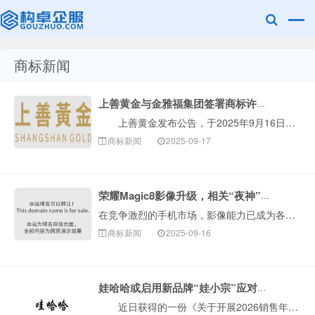
商标新闻
赣州乐融知识
上善黄金与金雅福集团签署商标许可协议
上善黄金发布公告，于2025年9月16日，深圳金雅福控股集团有限公司(金雅福集团)作为许可方已与本公司全资附属公司香港上善科技发展有限公司(上善科···
商标新闻
2025-09-17
荣耀Magic8影像升级，相关“夜神”商标已布局！
在竞争激烈的手机市场，影像能力已成为各大品牌角逐的焦点。近期，荣耀终端股份有限公司（简称荣耀）的CEO官宣预热了Magic8系列新机，并透露了“两亿长···
产权有限公司
商标新闻
2025-09-16
娃哈哈或启用新品牌“娃小宗”应对商标风险
近日获得的一份《关于开展2026销售年度经销商沟通工作的通知》显示，自娃哈哈集团创始人离世后，公司正努力推进解决历史遗留问题。为维护“娃哈哈”品牌···